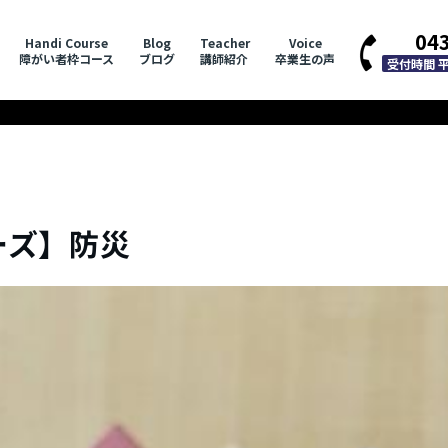
04
Handi Course
Blog
Teacher
Voice
障がい者枠コース
ブログ
講師紹介
卒業生の声
受付時間 平日
ーズ】防災