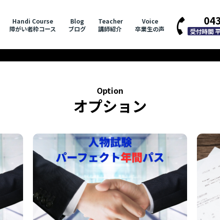
04
Handi Course
Blog
Teacher
Voice
障がい者枠コース
ブログ
講師紹介
卒業生の声
受付時間 平日
Option
オプション