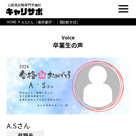
公務員試験専門予備校
HOME
A.Sさん（東京都庁：Ⅰ類B新方式）
Voice
卒業生の声
A.Sさん
就職先