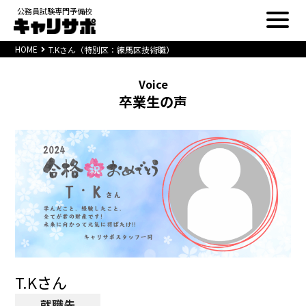
公務員試験専門予備校
HOME
T.Kさん（特別区：練馬区技術職）
Voice
卒業生の声
T.Kさん
就職先