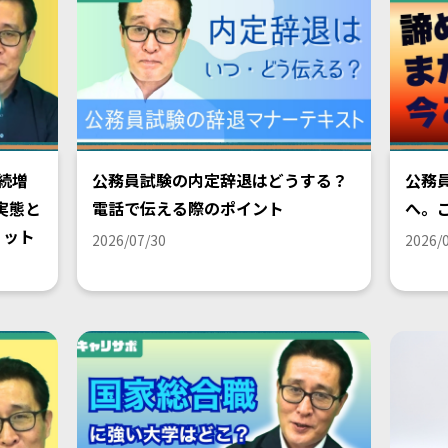
続増
公務員試験の内定辞退はどうする？
公務
実態と
電話で伝える際のポイント
へ。
リット
2026/07/30
2026/