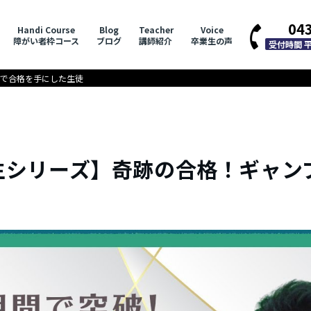
04
Handi Course
Blog
Teacher
Voice
障がい者枠コース
ブログ
講師紹介
卒業生の声
受付時間 平日
略で合格を手にした生徒
生シリーズ】奇跡の合格！ギャン