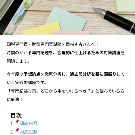
国税専門官・財務専門官試験を目指す皆さんへ！
時間のかかる
専門記述を、合理的に仕上げるための対策講座
を
開講します。
今年度の
予想論点
を徹底分析し、
過去問分析を基に深掘り
して
いく実践型講座です。
「専門記述対策、どこから手をつけるべき？」と悩んでいる方
に最適！
目次
講座内容
対応試験