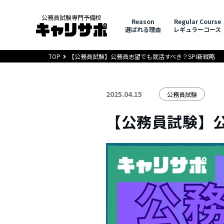
公務員試験専門予備校
Reason
Regular Course
選ばれる理由
レギュラーコース
TOP
【公務員試験】公務員志望でも就活すべき？SPI新戦略
2025.04.15
公務員試験
【公務員試験】公