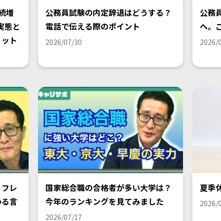
続増
公務員試験の内定辞退はどうする？
公務
実態と
電話で伝える際のポイント
へ。
リット
2026/07/30
2026/
リフレ
国家総合職の合格者が多い大学は？
夏季
わる言
今年のランキングを見てみました
2026/
2026/07/17