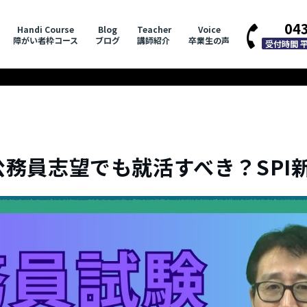
04
Handi Course
Blog
Teacher
Voice
障がい者枠コース
ブログ
講師紹介
卒業生の声
受付時間 平日
務員志望でも就活すべき？SPI