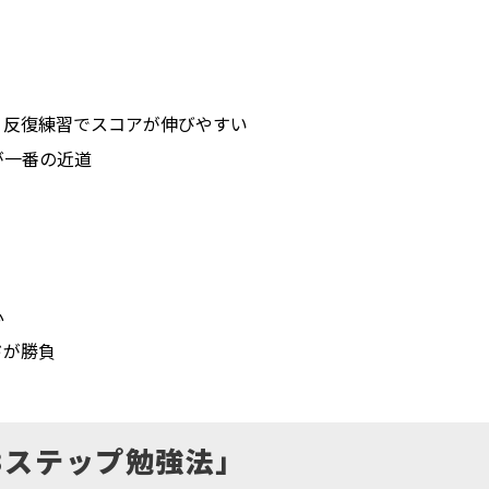
、反復練習でスコアが伸びやすい
が一番の近道
心
ドが勝負
3ステップ勉強法」