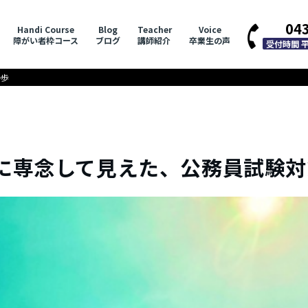
04
Handi Course
Blog
Teacher
Voice
障がい者枠コース
ブログ
講師紹介
卒業生の声
受付時間 平日
一歩
PIに専念して見えた、公務員試験