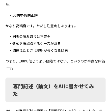
た。
・50問中48問正解
かなり高精度です。
ただし注意点もあります。
・図表の読み取りは不完全
・数式を誤認識するケースがある
・間違えたときは説明が長くなる傾向
つまり、100％信じてよい段階ではない、というのが率直な評価
です。
専門記述（論文）をAIに書かせてみ
た
次に、公務員試験で重要な「専門記述」を試してみました。
テ