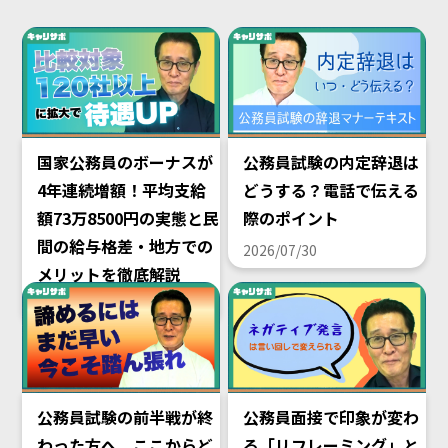
国家公務員のボーナスが
公務員試験の内定辞退は
4年連続増額！平均支給
どうする？電話で伝える
額73万8500円の実態と民
際のポイント
間の給与格差・地方での
2026/07/30
メリットを徹底解説
2026/08/02
公務員試験の前半戦が終
公務員面接で印象が変わ
わった方へ。ここからど
る「リフレーミング」と