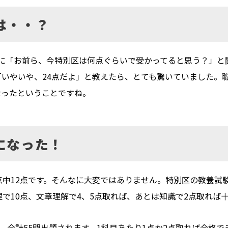
は・・？
に「お前ら、今特別区は何点ぐらいで受かってると思う？」と
いやいや、24点だよ」と教えたら、とても驚いていました。
なったということですね。
になった！
点中12点です。そんなに大変ではありません。特別区の教養試
理で10点、文章理解で4、5点取れば、あとは知識で2点取れば
つ、合計55問出題されます。1科目あたり1点か2点取れば合格