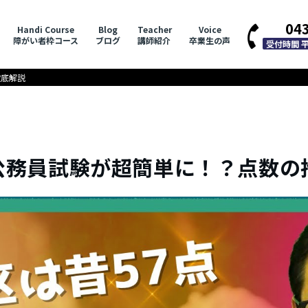
04
Handi Course
Blog
Teacher
Voice
障がい者枠コース
ブログ
講師紹介
卒業生の声
受付時間 平日
徹底解説
公務員試験が超簡単に！？点数の