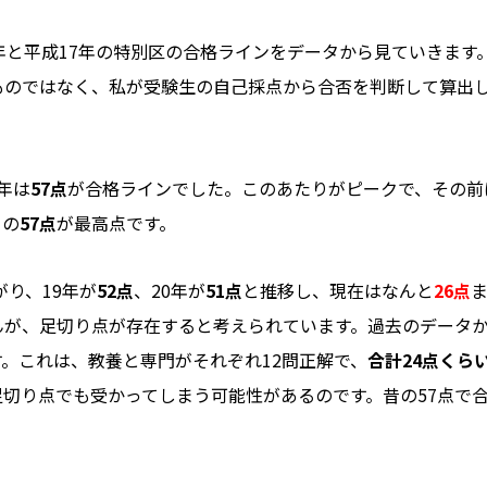
年と平成17年の特別区の合格ラインをデータから見ていきます
ものではなく、私が受験生の自己採点から合否を判断して算出
年は
57点
が合格ラインでした。このあたりがピークで、その前
この
57点
が最高点です。
がり、19年が
52点
、20年が
51点
と推移し、現在はなんと
26点
んが、足切り点が存在すると考えられています。過去のデータか
。これは、教養と専門がそれぞれ12問正解で、
合計24点くら
足切り点でも受かってしまう可能性があるのです。昔の57点で