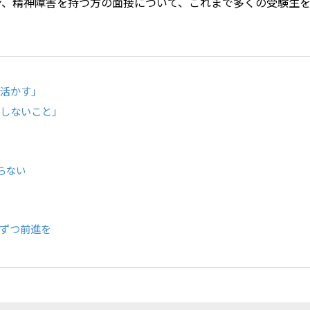
ン、精神障害を持つ方の面接について、
これまで多くの受験生
を活かす」
定しないこと」
らない
ずつ前進を