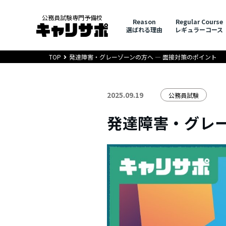
公務員試験専門予備校
Reason
Regular Course
選ばれる理由
レギュラーコース
TOP
発達障害・グレーゾーンの方へ ― 面接対策のポイント
2025.09.19
公務員試験
発達障害・グレー