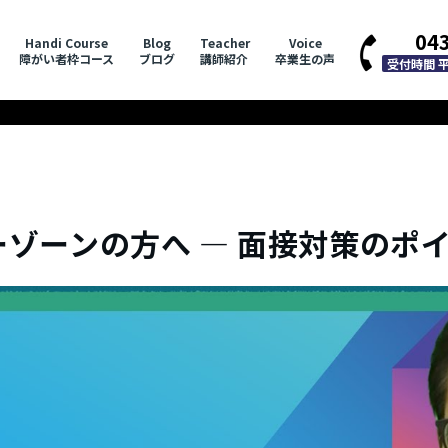
04
Handi Course
Blog
Teacher
Voice
障がい者枠コース
ブログ
講師紹介
卒業生の声
受付時間 平日
ゾーンの方へ ― 面接対策のポ