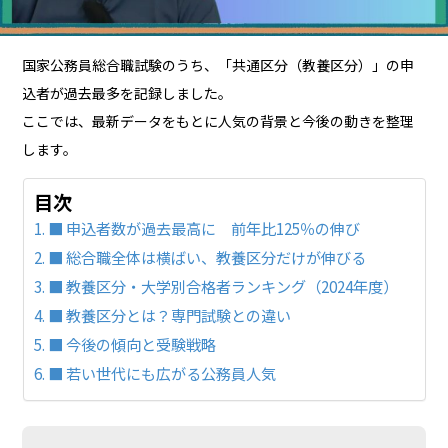
国家公務員総合職試験のうち、「共通区分（教養区分）」の申
込者が過去最多を記録しました。
ここでは、最新データをもとに人気の背景と今後の動きを整理
します。
目次
■ 申込者数が過去最高に 前年比125％の伸び
■ 総合職全体は横ばい、教養区分だけが伸びる
■ 教養区分・大学別合格者ランキング（2024年度）
■ 教養区分とは？専門試験との違い
■ 今後の傾向と受験戦略
■ 若い世代にも広がる公務員人気