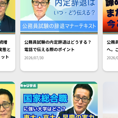
続増
公務員試験の内定辞退はどうする？
公務
実態と
電話で伝える際のポイント
へ。
リット
2026/07/30
2026/