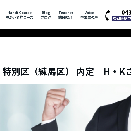
04
Handi Course
Blog
Teacher
Voice
障がい者枠コース
ブログ
講師紹介
卒業生の声
受付時間 平日
特別区（練馬区） 内定 H・K